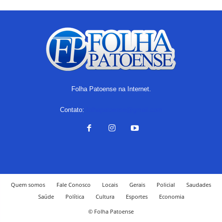
Folha Patoense na Internet.
Contato:
folhapatoense@gmail.com
Quem somos
Fale Conosco
Locais
Gerais
Policial
Saudades
Saúde
Política
Cultura
Esportes
Economia
© Folha Patoense