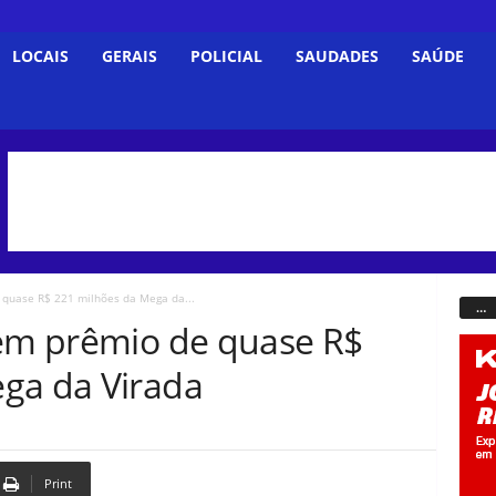
LOCAIS
GERAIS
POLICIAL
SAUDADES
SAÚDE
 quase R$ 221 milhões da Mega da...
…
dem prêmio de quase R$
ga da Virada
Print