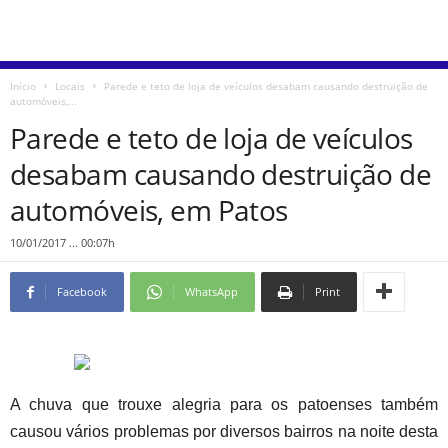
Início
Locais
Parede e teto de loja de veículos desabam causando destruição de
automóveis,...
Parede e teto de loja de veículos
desabam causando destruição de
automóveis, em Patos
10/01/2017 ... 00:07h
Facebook
WhatsApp
Print
A chuva que trouxe alegria para os patoenses também
causou vários problemas por diversos bairros na noite desta