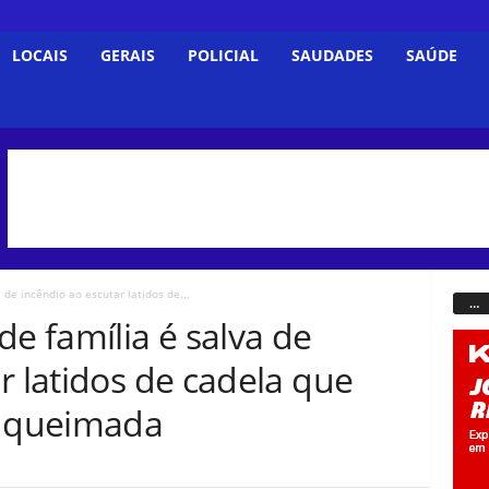
LOCAIS
GERAIS
POLICIAL
SAUDADES
SAÚDE
de incêndio ao escutar latidos de...
…
 família é salva de
r latidos de cadela que
 queimada