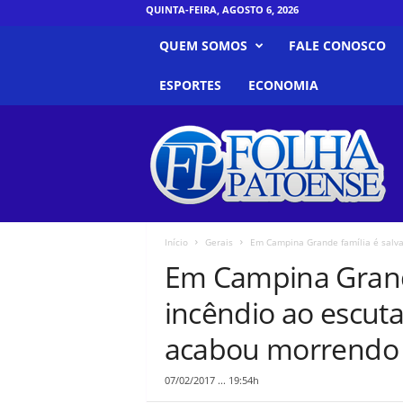
QUINTA-FEIRA, AGOSTO 6, 2026
QUEM SOMOS
FALE CONOSCO
ESPORTES
ECONOMIA
F
o
l
h
a
P
a
Início
Gerais
Em Campina Grande família é salva 
t
Em Campina Grande
o
e
incêndio ao escuta
n
s
acabou morrendo
e
07/02/2017 ... 19:54h