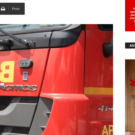
Print
Copy URL
AN