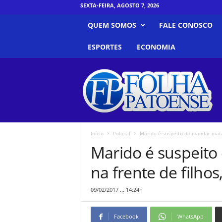
SEXTA-FEIRA, AGOSTO 7, 2026
QUEM SOMOS
FALE CONOSCO
ESPORTES
ECONOMIA
F
o
l
h
a
P
a
Início
Policial
Marido é suspeito de mandar matar
t
Marido é suspeit
o
e
na frente de filh
n
s
09/02/2017 ... 14:24h
e
Facebook
WhatsApp