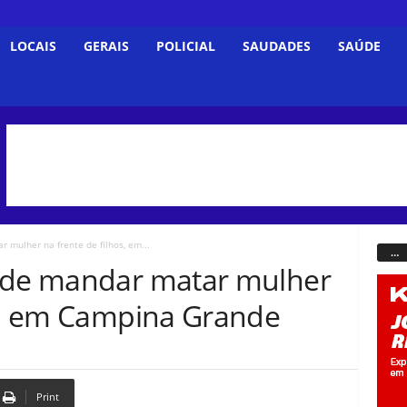
LOCAIS
GERAIS
POLICIAL
SAUDADES
SAÚDE
 mulher na frente de filhos, em...
…
o de mandar matar mulher
os, em Campina Grande
Print