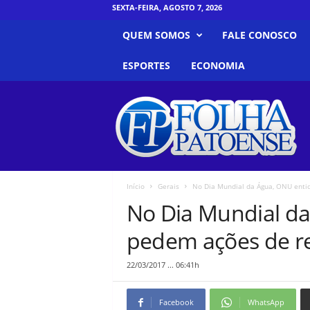
SEXTA-FEIRA, AGOSTO 7, 2026
QUEM SOMOS
FALE CONOSCO
ESPORTES
ECONOMIA
F
o
l
h
a
P
a
Início
Gerais
No Dia Mundial da Água, ONU enti
t
No Dia Mundial d
o
e
pedem ações de r
n
s
22/03/2017 ... 06:41h
e
Facebook
WhatsApp