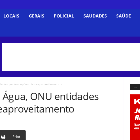
LOCAIS
GERAIS
POLICIAL
SAUDADES
SAÚDE
dades pedem ações de reaproveitamento
…
a Água, ONU entidades
eaproveitamento
Print