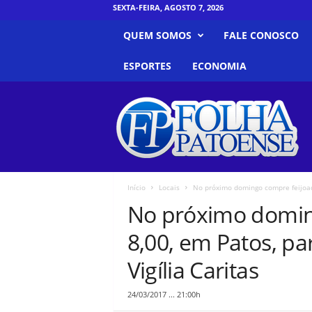
SEXTA-FEIRA, AGOSTO 7, 2026
QUEM SOMOS
FALE CONOSCO
ESPORTES
ECONOMIA
F
o
l
h
a
P
a
Início
Locais
No próximo domingo compre feijoada
t
No próximo domin
o
e
8,00, em Patos, pa
n
s
Vigília Caritas
e
24/03/2017 ... 21:00h