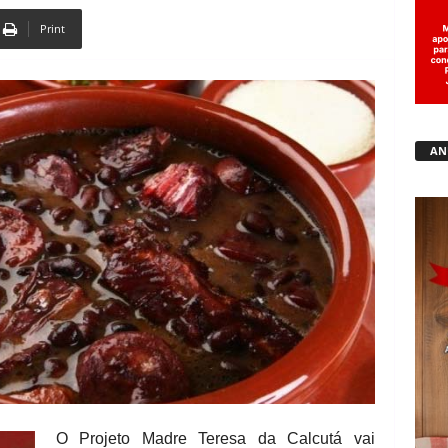
Print
Copy URL
AN
O Projeto Madre Teresa da Calcutá vai