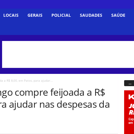
LOCAIS
GERAIS
POLICIAL
SAUDADES
SAÚDE
 a R$ 8,00, em Patos, para ajudar...
…
go compre feijoada a R$
ra ajudar nas despesas da