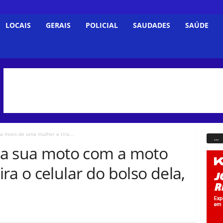
LOCAIS
GERAIS
POLICIAL
SAUDADES
SAÚDE
moto de uma mulher e tira...
…
 sua moto com a moto
ra o celular do bolso dela,