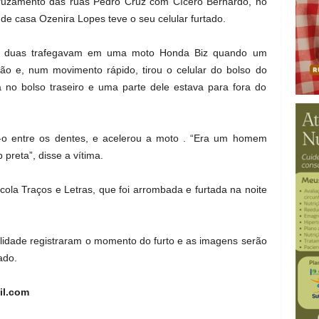
cruzamento das ruas Pedro Cruz com Cícero Bernardo, no
de casa Ozenira Lopes teve o seu celular furtado.
As duas trafegavam em uma moto Honda Biz quando um
 e, num movimento rápido, tirou o celular do bolso do
a no bolso traseiro e uma parte dele estava para fora do
-o entre os dentes, e acelerou a moto . “Era um homem
reta”, disse a vítima.
ola Traços e Letras, que foi arrombada e furtada na noite
idade registraram o momento do furto e as imagens serão
ado.
il.com