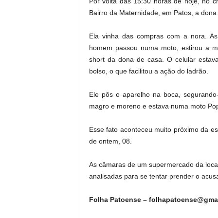
Por volta das 15:30 horas de hoje, no 
Bairro da Maternidade, em Patos, a dona 
Ela vinha das compras com a nora. 
homem passou numa moto, estirou a mão
short da dona de casa. O celular estav
bolso, o que facilitou a ação do ladrão.
Ele pôs o aparelho na boca, segurando
magro e moreno e estava numa moto Pop p
Esse fato aconteceu muito próximo da esc
de ontem, 08.
As câmaras de um supermercado da local
analisadas para se tentar prender o acus
Folha Patoense – folhapatoense@gma