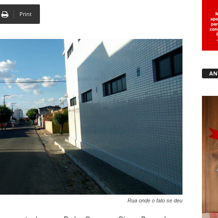
Print
Copy URL
AN
Rua onde o fato se deu