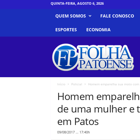
QUINTA-FEIRA, AGOSTO 6, 2026
QUEM SOMOS
FALE CONOSCO
ESPORTES
ECONOMIA
F
o
l
h
a
P
a
Início
Policial
Homem emparelha sua moto com a 
t
Homem emparelha
o
e
de uma mulher e ti
n
s
em Patos
e
09/08/2017 ... 17:40h