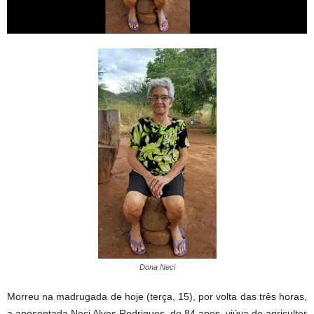
Dona Neci
Morreu na madrugada de hoje (terça, 15), por volta das três horas,
a aposentada Neci Alves Rodrigues, de 84 anos, viúva do agricultor