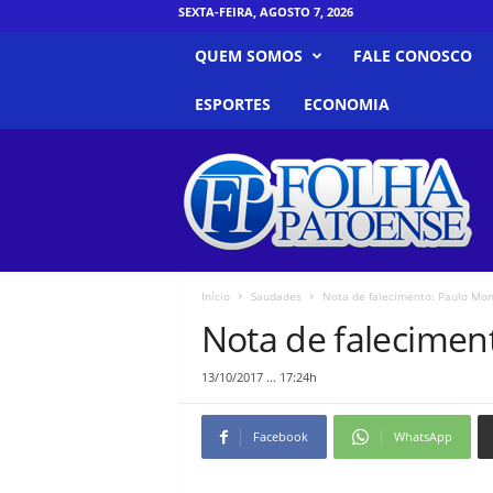
SEXTA-FEIRA, AGOSTO 7, 2026
QUEM SOMOS
FALE CONOSCO
ESPORTES
ECONOMIA
F
o
l
h
a
P
a
Início
Saudades
Nota de falecimento: Paulo Mon
t
Nota de falecimen
o
e
13/10/2017 ... 17:24h
n
s
e
Facebook
WhatsApp