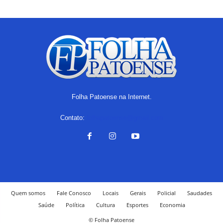
Folha Patoense na Internet.
Contato:
folhapatoense@gmail.com
Quem somos
Fale Conosco
Locais
Gerais
Policial
Saudades
Saúde
Política
Cultura
Esportes
Economia
© Folha Patoense