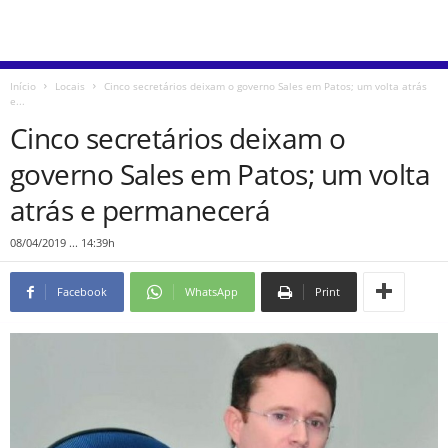
Início
Locais
Cinco secretários deixam o governo Sales em Patos; um volta atrás
e...
Cinco secretários deixam o
governo Sales em Patos; um volta
atrás e permanecerá
08/04/2019 ... 14:39h
Facebook
WhatsApp
Print