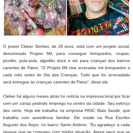
O jovem Cleber Simões, de 26 anos, está com um projeto social,
denominado Projeto Mil, para conseguir brinquedos, roupas,
picolés, pula-pula, algodão doce e etc para crianças dos bairros
carentes de Patos. “O Projeto Mil visa arrecadar mil brinquedos a
cada mês antes do Dia das Crianças. Tudo que for arrecadado
será entregue às crianças carentes de Patos”, disse ele.
Cleber há alguns meses atrás foi notícia na imprensa local por ficar
com um cartaz pedindo emprego no centro da cidade. Seu esforço
deu certo. Hoje ele trabalha na empresa PASC Mais Saúde, que
trabalha com assistência familiar. Ele reside na Rua Escritor
Augusto dos Anjos, no bairro Santo Antônio. “Eu agradeço a cada
pessoa que se comoveu com minha situação. Agora peço que se