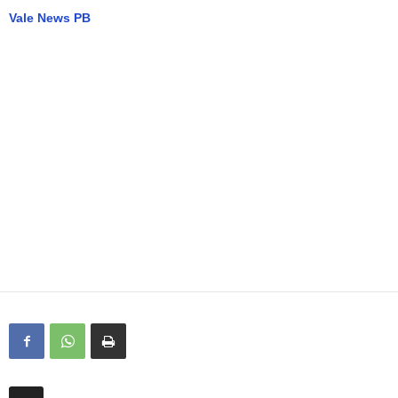
Vale News PB
…