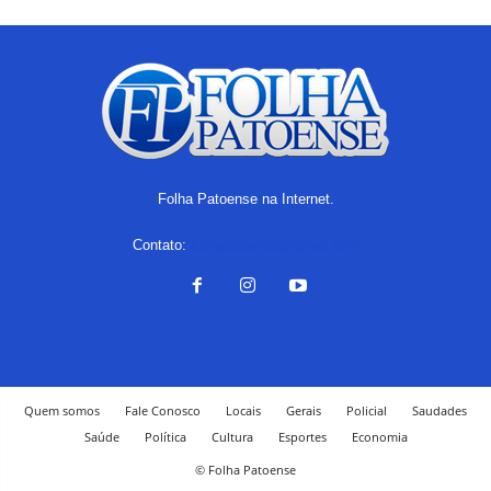
Folha Patoense na Internet.
Contato:
folhapatoense@gmail.com
Quem somos
Fale Conosco
Locais
Gerais
Policial
Saudades
Saúde
Política
Cultura
Esportes
Economia
© Folha Patoense