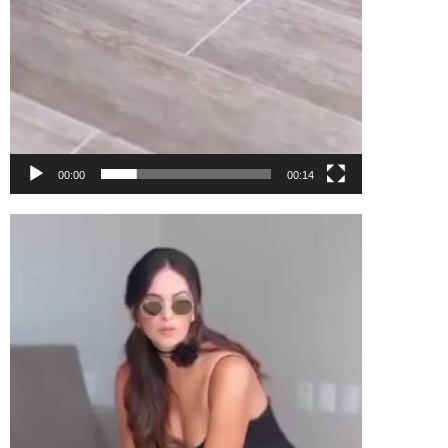
00:00
00:14
Tocador
de
vídeo