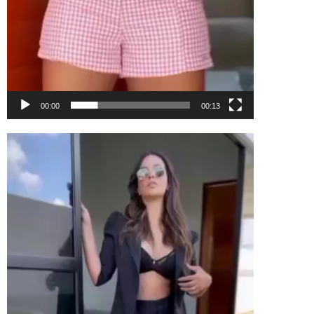
00:00
00:13
Tocador
de
vídeo