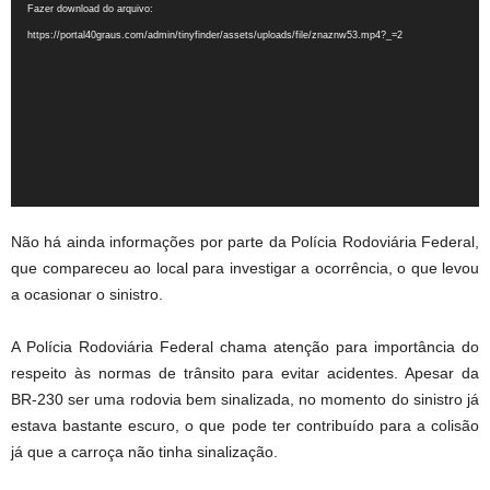
vídeo
Fazer download do arquivo:
https://portal40graus.com/admin/tinyfinder/assets/uploads/file/znaznw53.mp4?_=2
Não há ainda informações por parte da Polícia Rodoviária Federal,
que compareceu ao local para investigar a ocorrência, o que levou
a ocasionar o sinistro.
A Polícia Rodoviária Federal chama atenção para importância do
respeito às normas de trânsito para evitar acidentes. Apesar da
BR-230 ser uma rodovia bem sinalizada, no momento do sinistro já
estava bastante escuro, o que pode ter contribuído para a colisão
já que a carroça não tinha sinalização.