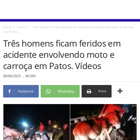
Início
Locais
Três homens ficam feridos em acidente envolvendo moto e carroça
em Patos....
Três homens ficam feridos em
acidente envolvendo moto e
carroça em Patos. Vídeos
06/06/2023 ... 06:39h
Facebook
WhatsApp
Print