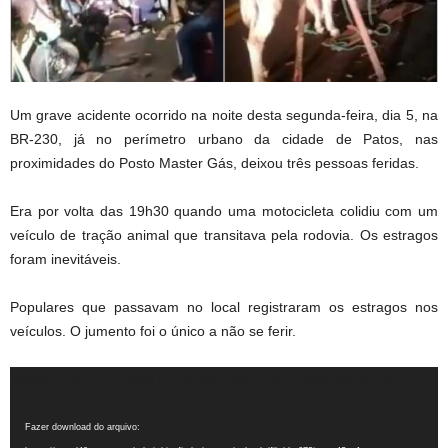
Um grave acidente ocorrido na noite desta segunda-feira, dia 5, na
BR-230, já no perímetro urbano da cidade de Patos, nas
proximidades do Posto Master Gás, deixou três pessoas feridas.
Era por volta das 19h30 quando uma motocicleta colidiu com um
veículo de tração animal que transitava pela rodovia. Os estragos
foram inevitáveis.
Populares que passavam no local registraram os estragos nos
veículos. O jumento foi o único a não se ferir.
Tocador
Media error: Format(s) not supported or source(s) not found
de
vídeo
Fazer download do arquivo: