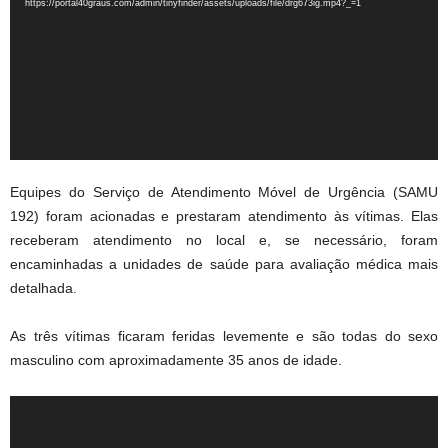
https://portal40graus.com/admin/tinyfinder/assets/uploads/file/drg673ig.mp4?_=1
Equipes do Serviço de Atendimento Móvel de Urgência (SAMU
192) foram acionadas e prestaram atendimento às vítimas. Elas
receberam atendimento no local e, se necessário, foram
encaminhadas a unidades de saúde para avaliação médica mais
detalhada.
As três vítimas ficaram feridas levemente e são todas do sexo
masculino com aproximadamente 35 anos de idade.
Tocador
Media error: Format(s) not supported or source(s) not found
de