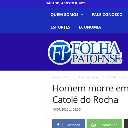
SÁBADO, AGOSTO 8, 2026
QUEM SOMOS
FALE CONOSCO
ESPORTES
ECONOMIA
F
o
l
h
a
P
a
Início
Locais
Homem morre em acidente de moto
t
Homem morre em 
o
e
Catolé do Rocha
n
s
10/07/2023 ... 08:30h
e
Facebook
WhatsApp