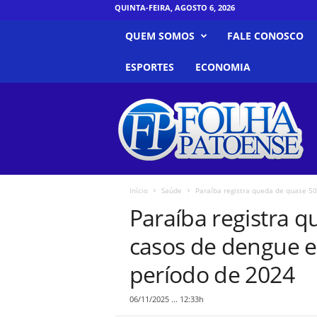
QUINTA-FEIRA, AGOSTO 6, 2026
QUEM SOMOS
FALE CONOSCO
ESPORTES
ECONOMIA
F
o
l
h
a
P
a
Início
Saúde
Paraíba registra queda de quase 5
t
Paraíba registra 
o
e
casos de dengue
n
s
período de 2024
e
06/11/2025 ... 12:33h