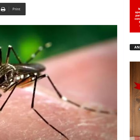
Print
Copy URL
AN