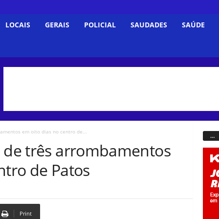
LOCAIS
GERAIS
POLICIAL
SAUDADES
SAÚDE
amentos em oito dias no centro de...
…
o de três arrombamentos
ntro de Patos
Print