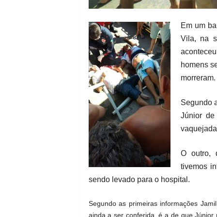
Em um bar
Vila, na 
aconteceu
homens se
morreram.
Segundo a
Júnior de
vaquejadas
O outro,
tivemos i
sendo levado para o hospital.
Segundo as primeiras informações Jamil 
ainda a ser conferida, é a de que Júnior