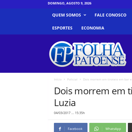
DOMINGO, AGOSTO 9, 2026
QUEM SOMOS
FALE CONOSCO
ESPORTES
ECONOMIA
F
o
l
h
a
P
a
Início
Policial
Dois morrem em tiroteio em bar e
t
Dois morrem em ti
o
e
Luzia
n
s
04/03/2017 ... 15:35h
e
Facebook
WhatsApp