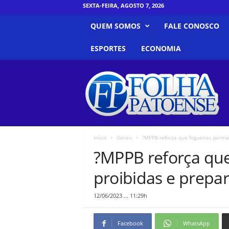
SEXTA-FEIRA, AGOSTO 7, 2026
QUEM SOMOS
FALE CONOSCO
ESPORTES
ECONOMIA
F
o
l
h
a
P
a
Início
Gerais
?MPPB reforça que fogueiras perma
t
?MPPB reforça qu
o
e
proibidas e prepar
n
s
12/06/2023 ... 11:29h
e
Facebook
WhatsApp