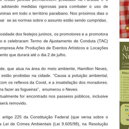
ua adotando medidas rigorosas para combater o uso de
 juninas em todo o território paraibano. Nos próximos dias o
guar se as normas sobre o assunto estão sendo cumpridas.
sidade dos festejos juninos, os promotores e a promotora
o e celebraram Termo de Ajustamento de Conduta (TAC)
empresa Arte Produções de Eventos Artísticos e Locações
nto que durará até o dia 2 de julho.
de, que atua na área do meio ambiente, Hamilton Neves,
 estão proibidas na cidade. “Causa a poluição ambiental,
com os reflexos da Covid, e a insatisfação dos moradores.
ra fazer as fogueiras”, enumerou o Neves.
tualmente for encontrado nos passeios públicos, inclusive
 será removido.
artigo 225 da Constituição Federal (que versa sobre o
na Lei de Crimes Ambientais (Lei 9.605/98), na Resolução