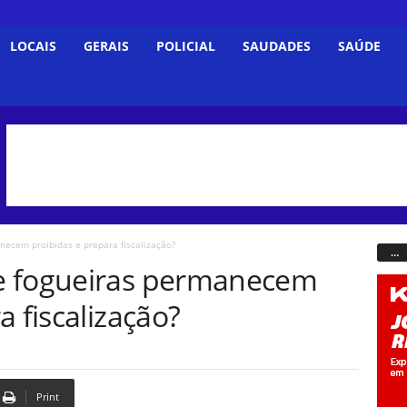
LOCAIS
GERAIS
POLICIAL
SAUDADES
SAÚDE
necem proibidas e prepara fiscalização?
…
e fogueiras permanecem
a fiscalização?
Print