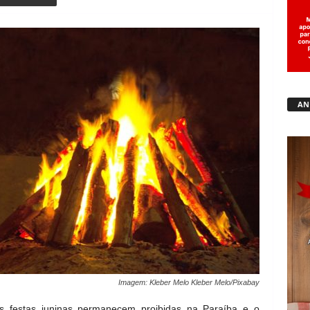
Copy URL
AN
Imagem: Kleber Melo Kleber Melo/Pixabay
nas festas juninas permanecem proibidas na Paraíba e o