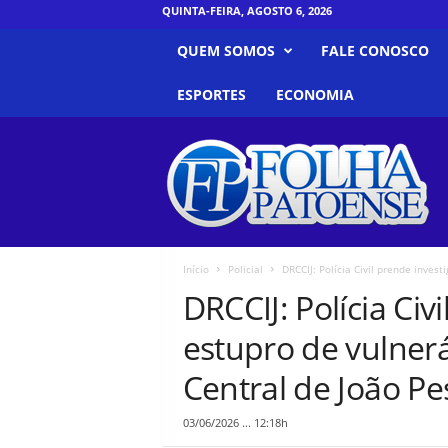
QUINTA-FEIRA, AGOSTO 6, 2026
QUEM SOMOS
FALE CONOSCO
ESPORTES
ECONOMIA
F
o
l
h
a
P
a
Início
Policial
DRCCIJ: Polícia Civil prende inves
t
DRCCIJ: Polícia Civ
o
e
estupro de vulner
n
s
Central de João P
e
03/06/2026 ... 12:18h