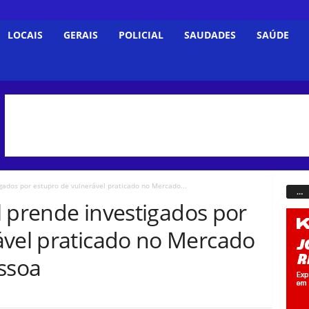
LOCAIS
GERAIS
POLICIAL
SAUDADES
SAÚDE
tigados por estupro de vulnerável praticado no Mercado...
…
il prende investigados por
ável praticado no Mercado
essoa