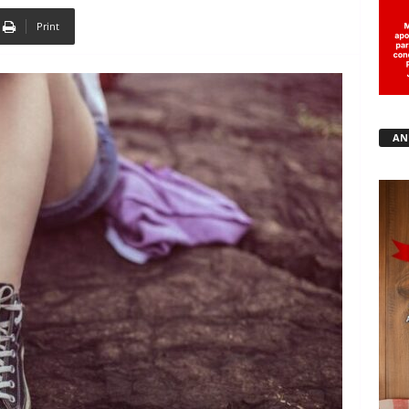
Print
Copy URL
AN