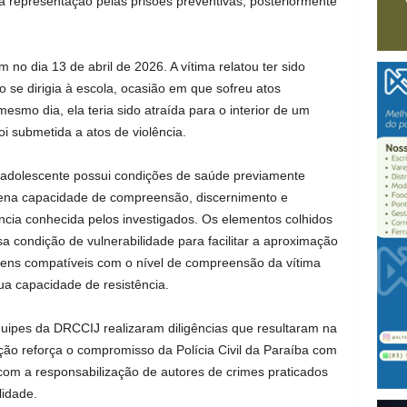
 a representação pelas prisões preventivas, posteriormente
no dia 13 de abril de 2026. A vítima relatou ter sido
se dirigia à escola, ocasião em que sofreu atos
esmo dia, ela teria sido atraída para o interior de um
oi submetida a atos de violência.
a adolescente possui condições de saúde previamente
ena capacidade de compreensão, discernimento e
ância conhecida pelos investigados. Os elementos colhidos
a condição de vulnerabilidade para facilitar a aproximação
agens compatíveis com o nível de compreensão da vítima
ua capacidade de resistência.
quipes da DRCCIJ realizaram diligências que resultaram na
ação reforça o compromisso da Polícia Civil da Paraíba com
com a responsabilização de autores de crimes praticados
lidade.